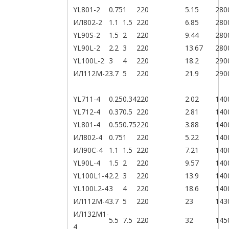
YL801-2
0.75
1
220
5.15
280
ИЛ802-2
1.1
1.5
220
6.85
280
YL90S-2
1.5
2
220
9.44
280
YL90L-2
2.2
3
220
13.67
280
YL100L-2
3
4
220
18.2
290
ИЛ112М-2
3.7
5
220
21.9
290
YL711-4
0.25
0.34
220
2.02
140
YL712-4
0.37
0.5
220
2.81
140
YL801-4
0.55
0.75
220
3.88
140
ИЛ802-4
0.75
1
220
5.22
140
ИЛ90С-4
1.1
1.5
220
7.21
140
YL90L-4
1.5
2
220
9.57
140
YL100L1-4
2.2
3
220
13.9
140
YL100L2-4
3
4
220
18.6
140
ИЛ112М-4
3.7
5
220
23
143
ИЛ132М1-
5.5
7.5
220
32
145
4