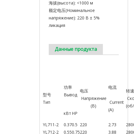
海拔(высота): <1000 м
额定电压(Номинальное
напряжение): 220 В ± 5%
ликация
Данные продукта
功率
电流
电压
型号
Вывод
Напряжение
Ско
Тип
Current
(В)
(об
(A)
кВт
HP
YL711-2
0.37
0.5
220
2.73
280
YL712-2
0.55
0.75
220
3.88
280