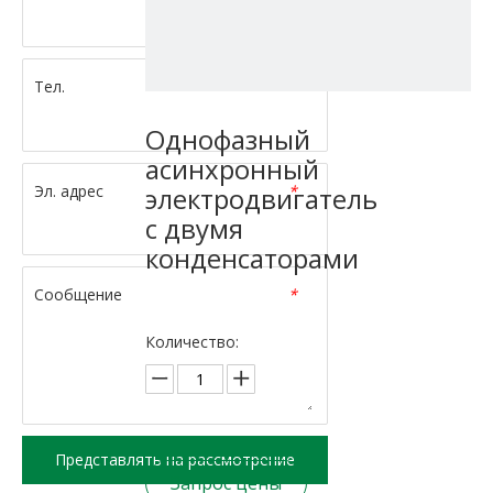
Тел.
*
Однофазный
асинхронный
Эл. адрес
*
электродвигатель
с двумя
конденсаторами
Сообщение
*
Количество:
Представлять на рассмотрение
Запрос цены