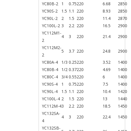
YC80B-2
1
0.75
220
6.68
2850
YC90S-2
1.5
1.1
220
8.93
2850
YC90L-2
2
1.5
220
11.4
2870
YC100L-2
3
2.2
220
16.5
2900
YC112M1-
4
3
220
21.4
2900
2
YC112M2-
5
3.7
220
24.8
2900
2
YC80A-4
1/3
0.25
220
3.52
1400
YC80B-4
1/2
0.37
220
4.69
1400
YC80C-4
3/4
0.55
220
6
1400
YC90S-4
1
0.75
220
7.5
1400
YC90L-4
1.5
1.1
220
10.4
1420
YC100L-4
2
1.5
220
13
1440
YC112M-4
3
2.2
220
18.5
1450
YC132SA-
4
3
220
22.4
1450
4
YC132SB-