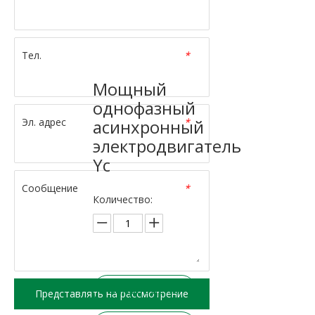
Тел.
*
Мощный
однофазный
Эл. адрес
*
асинхронный
электродвигатель
Yc
Сообщение
*
Количество:
Запрос цены
Представлять на рассмотрение