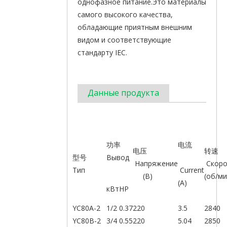
однофазное питание.Это материалы
самого высокого качества,
обладающие приятным внешним
видом и соответствующие
стандарту IEC.
Данные продукта
功率
电流
电压
转
型号
Вывод
Напряжение
Скоро
Тип
Current
(В)
(об/ми
(A)
кВт
HP
YC80A-2
1/2
0.37
220
3.5
2840
YC80B-2
3/4
0.55
220
5.04
2850