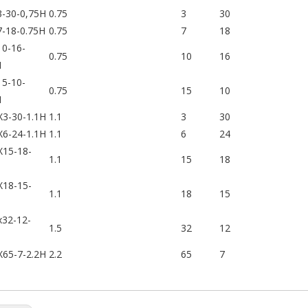
-30-0,75H
0.75
3
30
-18-0.75H
0.75
7
18
0-16-
0.75
10
16
H
5-10-
0.75
15
10
H
X3-30-1.1H
1.1
3
30
X6-24-1.1H
1.1
6
24
X15-18-
1.1
15
18
X18-15-
1.1
18
15
x32-12-
1.5
32
12
X65-7-2.2H
2.2
65
7