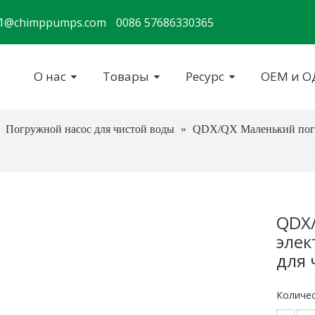
s1@chimppumps.com
0086 57686330365
О нас
Товары
Ресурс
ОЕМ и 
»
Погружной насос для чистой воды
»
QDX/QX Маленький погр
QDX
элек
для 
Количес