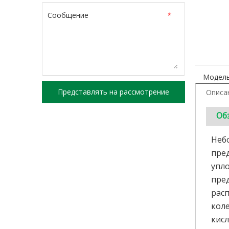
Сообщение
*
Модель
Представлять на рассмотрение
Описа
Об
Неб
пред
упло
пре
рас
кол
кис