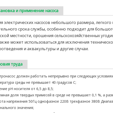
тановка и применение насоса
я электрических насосов небольшого размера, легкого 
ельного срока службы, особенно подходит для большог
ской местности, орошения сельскохозяйственных угодий
также может использоваться для исключения техническ
отведения и аквакультуры и другие случаи.
ловия труда
тронасос должен работать непрерывно при следующих условиях
ература среды не превышает 40 градусов С;
ение рН носителя от 6,5 до 8,5;
мная доля твердых примесей в среде не превышает 0,1 %, а раз
ота напряжения 50Гц однофазное 220В трехфазное 380В Диапазо
нального значения;