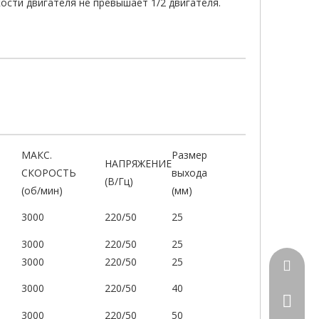
ости двигателя не превышает 1/2 двигателя.
МАКС.
Размер
НАПРЯЖЕНИЕ
СКОРОСТЬ
выхода
(В/Гц)
(об/мин)
(мм)
3000
220/50
25
3000
220/50
25
3000
220/50
25
sales1
3000
220/50
40
0086 18
3000
220/50
50