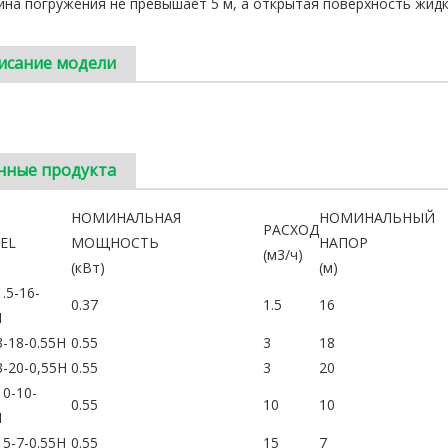
ина погружения не превышает 5 м, а открытая поверхность жидк
исание модели
нные продукта
НОМИНАЛЬНАЯ
НОМИНАЛЬНЫЙ
РАСХОД
EL
МОЩНОСТЬ
НАПОР
(м3/ч)
(кВт)
(м)
.5-16-
0.37
1.5
16
H
-18-0.55H
0.55
3
18
-20-0,55H
0.55
3
20
0-10-
0.55
10
10
H
5-7-0.55H
0.55
15
7