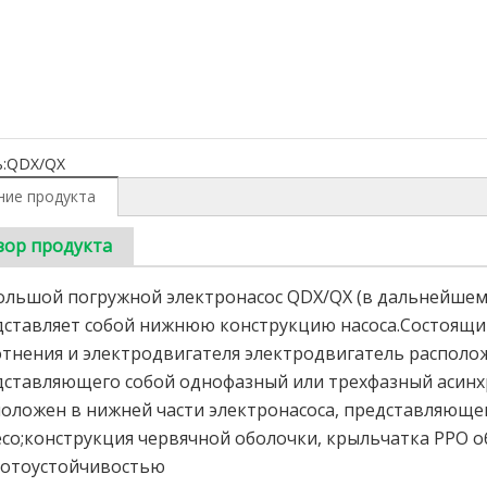
:
QDX/QX
ние продукта
зор продукта
ольшой погружной электронасос QDX/QX (в дальнейшем
ставляет собой нижнюю конструкцию насоса.Состоящий 
тнения и электродвигателя электродвигатель располож
дставляющего собой однофазный или трехфазный асинх
положен в нижней части электронасоса, представляюще
есо;конструкция червячной оболочки, крыльчатка PPO 
лотоустойчивостью