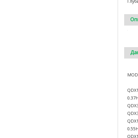
Глуб
Оп
Да
MOD
QDX1
0.37
QDX3
QDX3
QDX1
0.55
QDX1