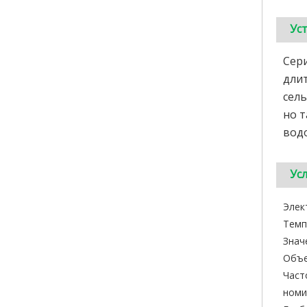
Ус
Сери
длит
сель
но 
водо
Ус
Элек
Темп
Знач
Объе
Част
номи