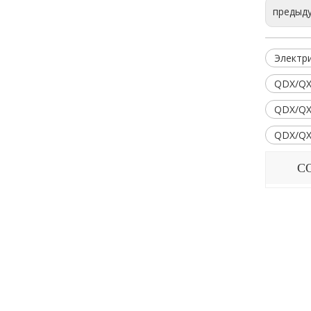
предыд
Электр
QDX/QX
QDX/QX
QDX/QX
С