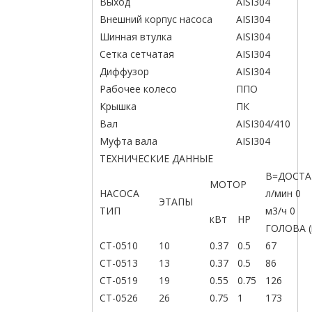
Выход
AISI304
Внешний корпус насоса
AISI304
Шинная втулка
AISI304
Сетка сетчатая
AISI304
Диффузор
AISI304
Рабочее колесо
ППО
Крышка
ПК
Вал
AISI304/410
Муфта вала
AISI304
ТЕХНИЧЕСКИЕ ДАННЫЕ
В=ДОСТА
МОТОР
НАСОСА
л/мин 0
ЭТАПЫ
ТИП
м3/ч 0
кВт
HP
ГОЛОВА (
СТ-0510
10
0.37
0.5
67
СТ-0513
13
0.37
0.5
86
СТ-0519
19
0.55
0.75
126
СТ-0526
26
0.75
1
173